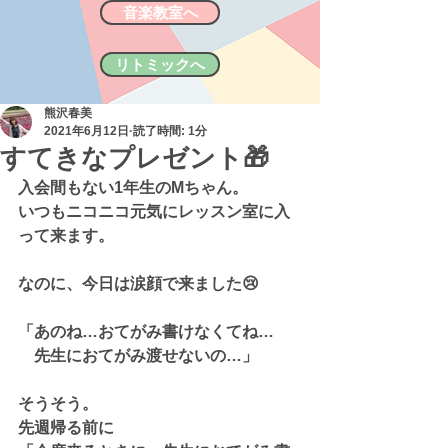
音楽教室へ
リトミックへ
熊沢春美
2021年6月12日
読了時間: 1分
すてきなプレゼント🎁
入会間もない1年生のMちゃん。
いつもニコニコ元気にレッスン室に入
って来ます。
なのに、今日は涙顔で来ました😢
「あのね…おてがみ書けなくてね…
　先生におてがみ渡せないの…」
そうそう。
先週帰る前に