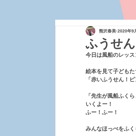
熊沢春美
2020年9
ふうせん
今日は風船のレッス
絵本を見て子どもた
「赤いふうせん！ピ
「先生が風船ふくら
いくよー！
ふー！ふー！
みんなほっぺをふく