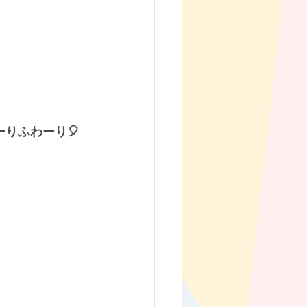
りふわーり🎈