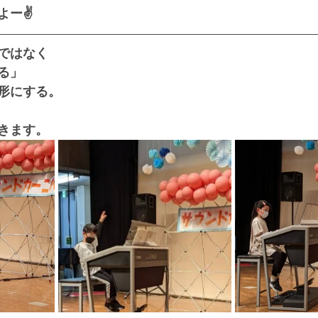
ー✌️
ではなく
る」
形にする。
きます。