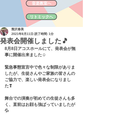
音楽教室へ
リトミックへ
熊沢春美
2021年8月11日
読了時間: 1分
発表会開催しました🎵
8月8日アコスホールにて、発表会が無
事に開催出来ました☺
緊急事態宣言中で色々な制限がありま
したが、生徒さんやご家族の皆さんの
ご協力で、楽しい発表会になりまし
た❣
舞台での演奏が初めての生徒さんも多
く、直前はお顔も強ばっていましたが
💦