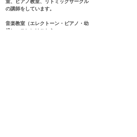
室、ピアノ教室、リトミックサークル
の講師をしています。
音楽教室（エレクトーン・ピアノ・幼
児レッスン）はこちら。
https://www.yu-
musicroom.com/ongakukyoshitsu
リトミックサークルはこちら。
https://www.yu-
musicroom.com/rhythmic
リトミック
すべて表示
最新記事