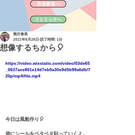
音楽教室へ
リトミックへ
熊沢春美
2021年8月28日
読了時間: 1分
想像するちから🎈
https://video.wixstatic.com/video/03de65
_0637ace801e14d7eb0a30e9d5b99a6db/7
20p/mp4/file.mp4
今日は風船作り🎈
袋にシールをペタペタ貼っていくよ。