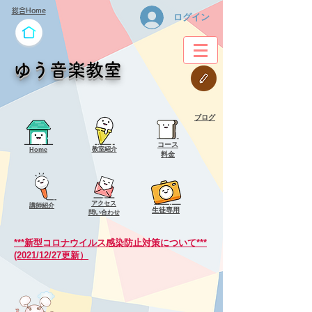
総合Home
ログイン
ゆう音楽教室
ブログ
コース
教室紹介
Home
料金
アクセス
講師紹介
​生徒専用
問い合わせ
***新型コロナウイルス感染防止対策について***
(2021/12/27更新）