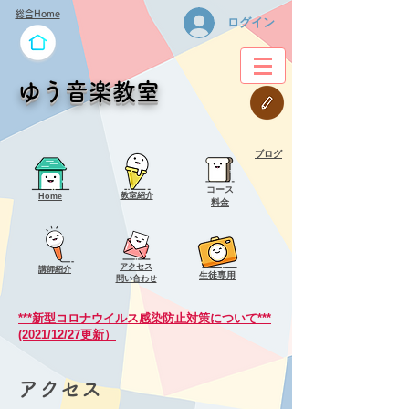
総合Home
ログイン
ゆう音楽教室
ブログ
コース
教室紹介
Home
料金
アクセス
講師紹介
​生徒専用
問い合わせ
***新型コロナウイルス感染防止対策について***
(2021/12/27更新）
アクセス