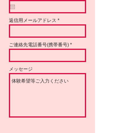
e
q
u
i
r
返信用メールアドレス
e
d
ご連絡先電話番号(携帯番号)
メッセージ