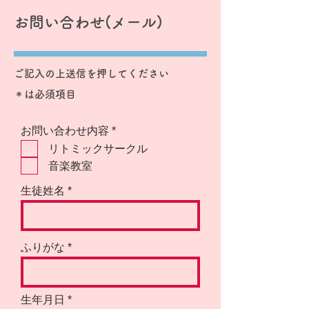
お問い合わせ(メール)
ご記入の上送信を押してください
​＊は必須項目
必
お問い合わせ内容
*
須
リトミックサークル
項
目
音楽教室
生徒姓名
ふりがな
r
生年月日
*