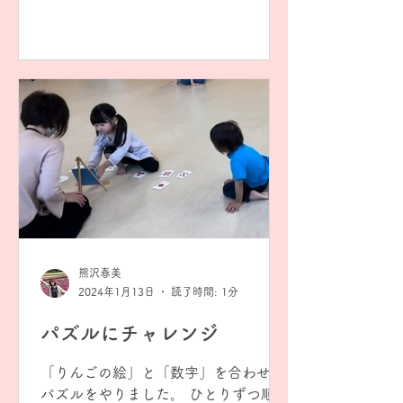
でいます😆 得意なのは、教具をアルコ
ールで拭いて消毒している私の真似を
すること💦 でも初めから終わりまで、
とにかく笑顔！笑顔！...
熊沢春美
2024年1月13日
読了時間: 1分
パズルにチャレンジ
「りんごの絵」と「数字」を合わせる
パズルをやりました。 ひとりずつ順番