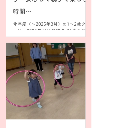
時間〜
今年度（〜2025年3月）の1〜2歳クラ
スは、2025年4月1日時点で1歳を迎え
ているお子さんが対象です。 ですが、
実際にはその年齢に少し満たないお子
さんも、みんなと一緒に参加して楽し
んでいます😊 最近のレッスンでは、最
初は少し緊張していたMちゃんもこの
笑顔！ お母さんと一緒だからこそ安心
して、音楽やリズム遊びに自然と心を
ひらいてくれています。 まだまだ小さ
なお子さんたちは、音楽に合わせて体
を動かしたり、先生やお友だちを見て
まねっこしたりする時間を通して、
「できた！」「楽しい！」という気持
ちをたくさん感じてくれています✨ 🌸
親子で過ごすやさしい音の時間🌸 1〜