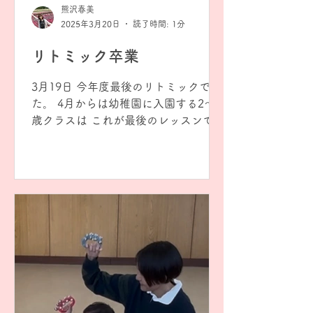
熊沢春美
2025年3月20日
読了時間: 1分
リトミック卒業
3月19日 今年度最後のリトミックでし
た。 4月からは幼稚園に入園する2〜3
歳クラスは これが最後のレッスンで
す。 2年前の小さかった頃を思い出し
ながら、 こんなにしっかりとリズムを
とったり、 理解して行動する姿に感
動！ あんなによちよちとした赤ちゃん
だったのに😌...