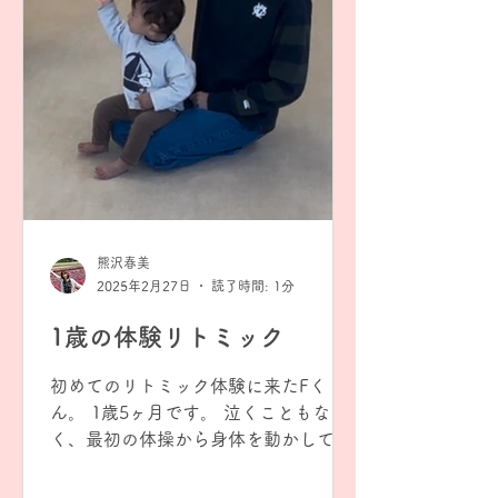
熊沢春美
2025年2月27日
読了時間: 1分
1歳の体験リトミック
初めてのリトミック体験に来たFく
ん。 1歳5ヶ月です。 泣くこともな
く、最初の体操から身体を動かして楽
しそう。 お名前呼ばれて、はーい🙋‍♀️
と手をあげる事もできました。 お母さ