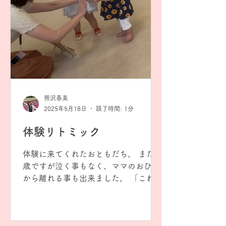
熊沢春美
2025年5月18日
読了時間: 1分
体験リトミック
体験に来てくれたおともだち。 まだ1
歳ですが泣く事もなく、ママのおひざ
から離れる事も出来ました。 「これ何
だろう？」と自分から積極的に動く姿
も😊 鈴やフープなどの教具も、使い終
わるとみんなでお片付け。 音楽だけで