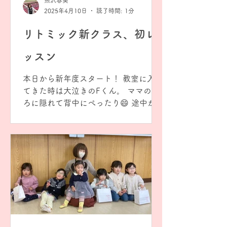
2025年4月10日
読了時間: 1分
リトミック新クラス、初レ
ッスン
本日から新年度スタート！ 教室に入っ
てきた時は大泣きのFくん。 ママの後
ろに隠れて背中にぺったり😄 途中から
エンジンがかかってきた様子で、ニコ
ニコ笑顔が見られるようになりまし
た。 次回のリトミックではどんなお顔
で来るのかな？ 楽しみに待ってるよ
ー。 1歳のリトミック。...