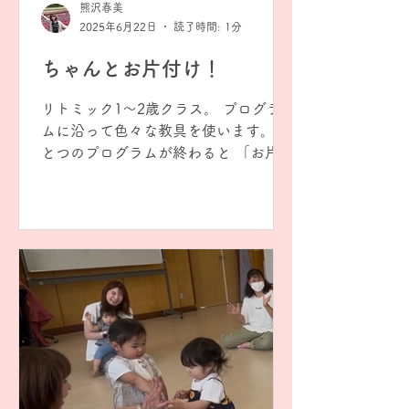
熊沢春美
2歳の時期は、音楽を“耳で聴いて体で
2025年6月22日
読了時間: 1分
感じる”スタートにぴったりの時期で
す。 体験レッスンや見学も随時受付中
ちゃんとお片付け！
です。お気軽にお問い合わせください
🎹 熊沢春美（くまざわはるみ） 埼玉
リトミック1〜2歳クラス。 プログラ
県三郷市戸ヶ崎でエレクトーン教室、
ムに沿って色々な教具を使います。 ひ
ピアノ教室、リトミックサークルの講
とつのプログラムが終わると 「お片付
師をしています。 音楽教室（エレクト
けしまーす」の声で自分で片付けま
ーン・ピアノ・幼児レッスン）はこち
す。 「もっと遊びたい」という気持ち
ら。 https://www.yu-musicroom.co
があるはずなのに、いつもみんなちゃ
んと持ってきてくれるのに感心しま
す。...