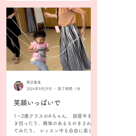
とボールを渡せません💦...
熊沢春美
2024年9月29日
読了時間: 1分
笑顔いっぱいで
1〜2歳クラスのAちゃん。 部屋中を歩
き回ったり、興味のあるものをさわっ
てみたり。 レッスン中も自由に楽しん