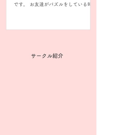
です。 お友達がパズルをしている時に
は、ちゃんと順番を待てました。 数字
を理解していて合わせる子。 パズルの
形を見て合わせる子。 次々に合わせて
試していく子。 みんなそれぞれ考えて
いるお顔。...
サークル紹介