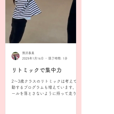
熊沢春美
2025年1月16日
読了時間: 1分
リトミックで集中力
2〜3歳クラスのリトミックは考えて行
動するプログラムも増えています。 ボ
ールを落とさないように持って走りま
す。 音楽に合わせて4拍でお母さんの
ところに戻って「はい、どうぞ！」 音
楽が速くなると急いで走って戻らない