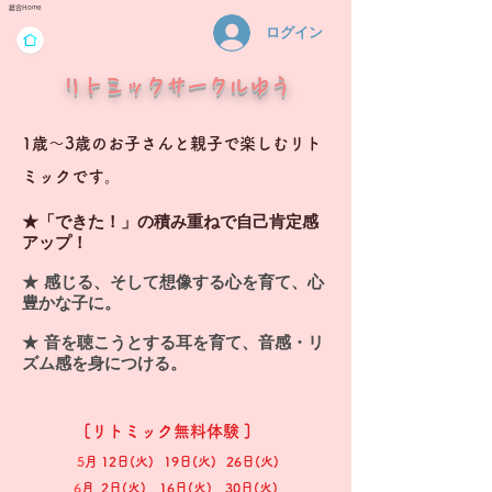
総合Home
ログイン
リトミックサークルゆう
1歳～3歳のお子さんと親子で楽しむリト
ミックです。
★「できた！」の積み重ねで自己肯定感
アップ！
★ 感じる、そして想像する心を育て、心
豊かな子に。
★ 音を聴こうとする耳を育て、音感・リ
ズム感を身につける。
[リトミック無料体験 ]
5
月 12日(火) 19
日(火) 26日(火)
6
月 2日(火) 16
日(火) 30日(火)