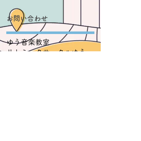
お問い合わせ
ゆう音楽教室
リトミックサークルゆう
指導者 熊沢春美
TEL
090-6175-7904
問い合わせは
お
①メール
②LINE
で可能です。
メールはこちら